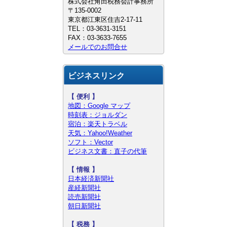
株式会社角田税務会計事務所
〒135-0002
東京都江東区住吉2-17-11
TEL：03-3631-3151
FAX：03-3633-7655
メールでのお問合せ
ビジネスリンク
【 便利 】
地図：Google マップ
時刻表：ジョルダン
宿泊：楽天トラベル
天気：Yahoo!Weather
ソフト：Vector
ビジネス文書：直子の代筆
【
情報 】
日本経済新聞社
産経新聞社
読売新聞社
朝日新聞社
【 税務 】