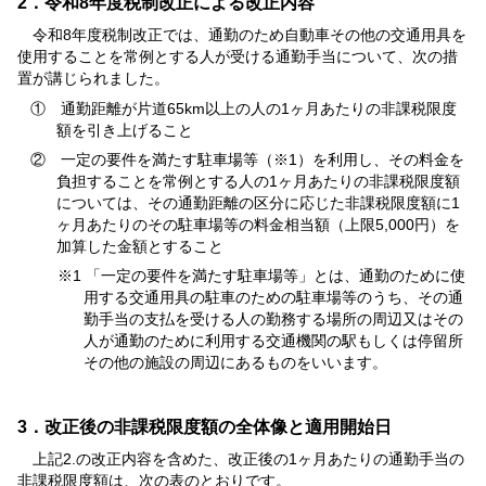
2．令和8年度税制改正による改正内容
令和8年度税制改正では、通勤のため自動車その他の交通用具を
使用することを常例とする人が受ける通勤手当について、次の措
置が講じられました。
① 通勤距離が片道65km以上の人の1ヶ月あたりの非課税限度
額を引き上げること
② 一定の要件を満たす駐車場等（※1）を利用し、その料金を
負担することを常例とする人の1ヶ月あたりの非課税限度額
については、その通勤距離の区分に応じた非課税限度額に1
ヶ月あたりのその駐車場等の料金相当額（上限5,000円）を
加算した金額とすること
※1 「一定の要件を満たす駐車場等」とは、通勤のために使
用する交通用具の駐車のための駐車場等のうち、その通
勤手当の支払を受ける人の勤務する場所の周辺又はその
人が通勤のために利用する交通機関の駅もしくは停留所
その他の施設の周辺にあるものをいいます。
3．改正後の非課税限度額の全体像と適用開始日
上記2.の改正内容を含めた、改正後の1ヶ月あたりの通勤手当の
非課税限度額は、次の表のとおりです。