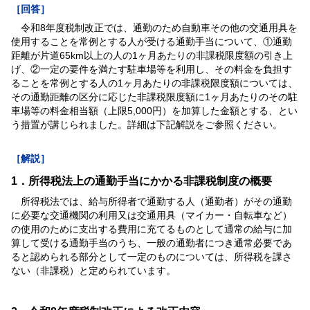
［回答］
令和8年度税制改正では、通勤のため自動車その他の交通用具を
使用することを常例とする人が受ける通勤手当について、①通勤
距離が片道65km以上の人の1ヶ月あたりの非課税限度額の引き上
げ、②一定の要件を満たす駐車場等を利用し、その料金を負担す
ることを常例とする人の1ヶ月あたりの非課税限度額については、
その通勤距離の区分に応じた非課税限度額に1ヶ月あたりのその駐
車場等の料金相当額（上限5,000円）を加算した金額とする、とい
う措置が講じられました。詳細は下記解説をご参照ください。
［解説］
1．所得税法上の通勤手当にかかる非課税制度の概要
所得税法では、給与所得者で通勤する人（通勤者）がその通勤
に必要な交通機関の利用又は交通用具（マイカー・自転車など）
の使用のために支出する費用に充てるものとして通常の給与に加
算して受ける通勤手当のうち、一般の通勤者につき通常必要であ
ると認められる部分として一定のものについては、所得税を課さ
ない（非課税）と定められています。