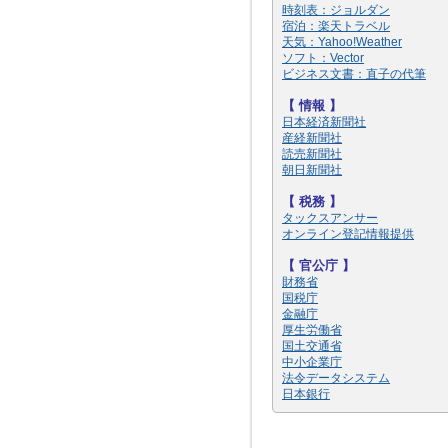
時刻表：ジョルダン
宿泊：楽天トラベル
天気：Yahoo!Weather
ソフト：Vector
ビジネス文書：直子の代筆
【
情報 】
日本経済新聞社
産経新聞社
読売新聞社
朝日新聞社
【 税務 】
タックスアンサー
オンライン登記情報提供
【
官公庁 】
財務省
国税庁
金融庁
厚生労働省
国土交通省
中小企業庁
法令データシステム
日本銀行