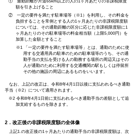
① 通勤距離が片道65km以上の人の1ヶ月あたりの非課税限度
額を引き上げること
② 一定の要件を満たす駐車場等（※1）を利用し、その料金を
負担することを常例とする人の1ヶ月あたりの非課税限度額
については、その通勤距離の区分に応じた非課税限度額に1
ヶ月あたりのその駐車場等の料金相当額（上限5,000円）を
加算した金額とすること
※1 「一定の要件を満たす駐車場等」とは、通勤のために使
用する交通用具の駐車のための駐車場等のうち、その通
勤手当の支払を受ける人の勤務する場所の周辺又はその
人が通勤のために利用する交通機関の駅もしくは停留所
その他の施設の周辺にあるものをいいます。
なお、上記の改正は、令和8年4月1日以後に支払われるべき通勤
手当（※2）について適用されます。
※2 令和8年4月1日前に支払われるべき通勤手当の差額として追
加支給するものを除きます。
2．改正後の非課税限度額の全体像
上記1.の改正後の1ヶ月あたりの通勤手当の非課税限度額は、次