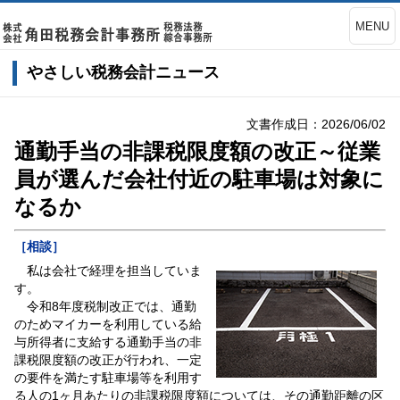
MENU
やさしい税務会計ニュース
文書作成日：2026/06/02
通勤手当の非課税限度額の改正～従業
員が選んだ会社付近の駐車場は対象に
なるか
［相談］
私は会社で経理を担当していま
す。
令和8年度税制改正では、通勤
のためマイカーを利用している給
与所得者に支給する通勤手当の非
課税限度額の改正が行われ、一定
の要件を満たす駐車場等を利用す
る人の1ヶ月あたりの非課税限度額については、その通勤距離の区