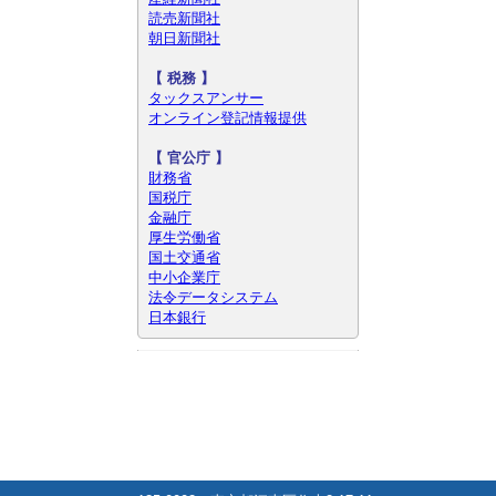
読売新聞社
朝日新聞社
【 税務 】
タックスアンサー
オンライン登記情報提供
【
官公庁 】
財務省
国税庁
金融庁
厚生労働省
国土交通省
中小企業庁
法令データシステム
日本銀行